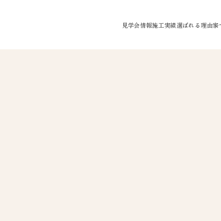
見学会情報
施工実績
選ばれる理由
家
モデルハウス見学会
水が綺麗なお家
完成見学会
空気が綺麗なお
家事のしやすい
大空間/大開口
個性を設計する
繰り返しに強い
防犯システム
オリジナルアロ