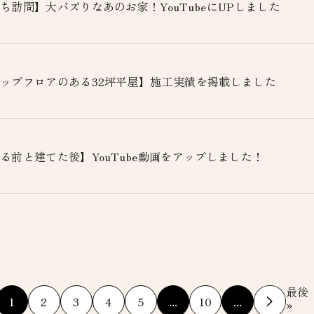
ち訪問】大バズりなあのお家！YouTubeにUPしました
ップフロアのある32坪平屋】施工実績を掲載しました
る前と建てた後】YouTube動画をアップしました！
最後
1
2
3
4
5
...
10
...
»