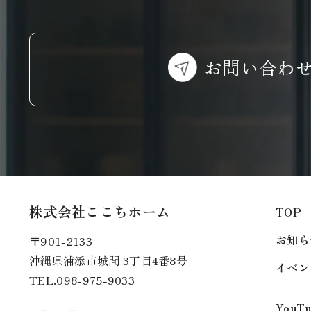
お問い合わ
株式会社ここちホーム
TOP
お知ら
〒901-2133
沖縄県浦添市城間 3丁目4番8号
イベン
TEL.
098-975-9033
YouT