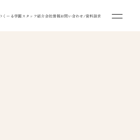
つくーる学園
スタッフ紹介
会社情報
お問い合わせ/資料請求
づくり
家づくり
お家づくり
なお家づくり
お家づくり
お家づくり
マ