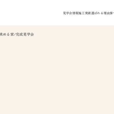
見学会情報
施工実績
選ばれる理由
家
モデルハウス見学会
水が綺麗なお家
庭を眺める家/完成見学会
完成見学会
空気が綺麗なお
家事のしやすい
大空間/大開口
個性を設計する
繰り返しに強い
防犯システム
オリジナルアロ