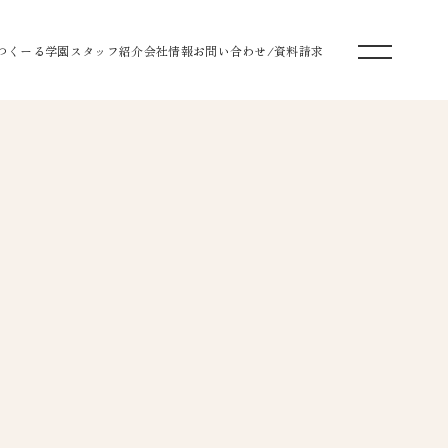
つくーる学園
スタッフ紹介
会社情報
お問い合わせ/資料請求
づくり
家づくり
お家づくり
なお家づくり
お家づくり
お家づくり
マ