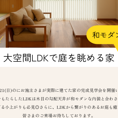
)・21(日)のにお施主さまが実際に建てた家の完成見学会を開
をもたらしたLDKは木目の勾配天井が和モダンな内装と合わ
る小上がりも必見◎さらに、LDKから繋がりのあるお庭も
皆さまのご来場お待ちしております。