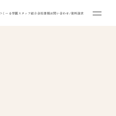
つくーる学園
スタッフ紹介
会社情報
お問い合わせ/資料請求
づくり
家づくり
お家づくり
なお家づくり
お家づくり
お家づくり
マ