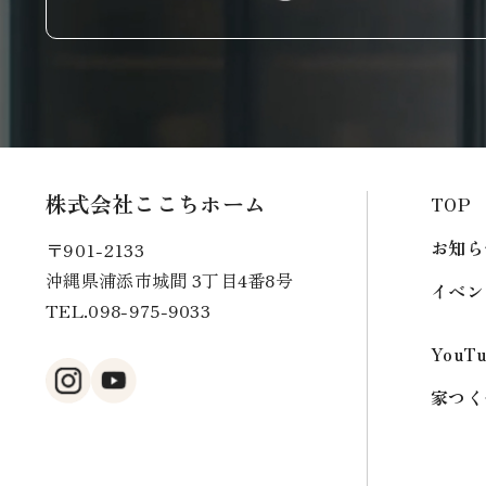
株式会社ここちホーム
TOP
お知ら
〒901-2133
沖縄県浦添市城間 3丁目4番8号
イベン
TEL.
098-975-9033
YouT
家つく