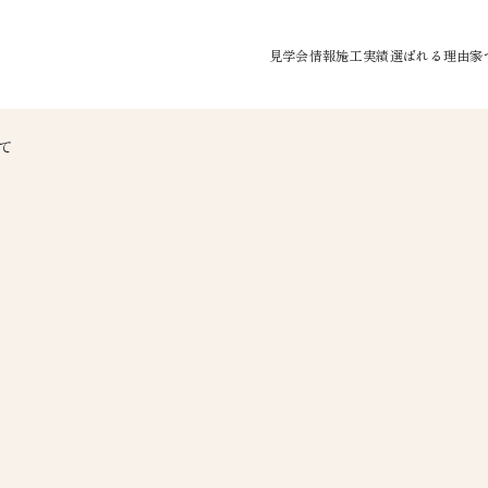
見学会情報
施工実績
選ばれる理由
家
モデルハウス見学会
水が綺麗なお家
て
完成見学会
空気が綺麗なお
家事のしやすい
大空間/大開口
個性を設計する
繰り返しに強い
防犯システム
オリジナルアロ