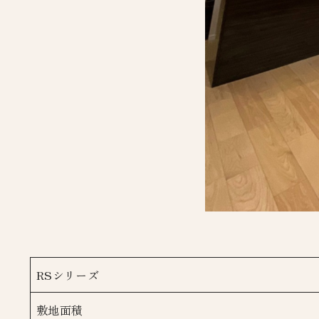
RSシリーズ
敷地面積