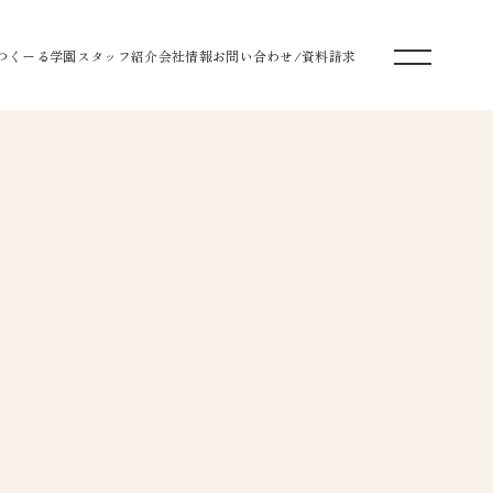
つくーる学園
スタッフ紹介
会社情報
お問い合わせ/資料請求
づくり
家づくり
お家づくり
なお家づくり
お家づくり
お家づくり
マ