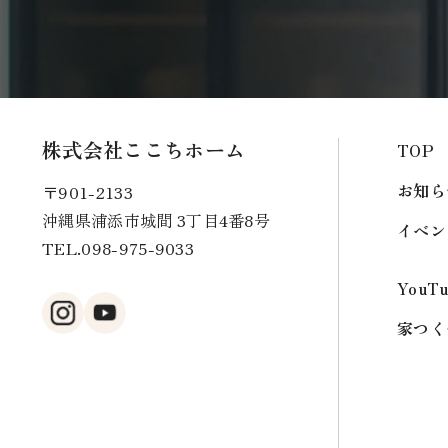
株式会社ここちホーム
TOP
お知ら
〒901-2133
沖縄県浦添市城間 3丁目4番8号
イベン
TEL.
098-975-9033
YouT
家つく