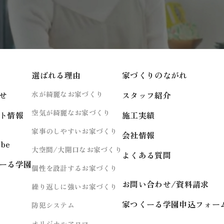
選ばれる理由
家づくりのながれ
せ
水が綺麗なお家づくり
スタッフ紹介
空気が綺麗なお家づくり
ト情報
施工実績
家事のしやすいお家づくり
会社情報
ube
大空間/大開口なお家づくり
よくある質問
ーる学園
個性を設計するお家づくり
お問い合わせ/資料請求
繰り返しに強いお家づくり
家つくーる学園申込フォー
防犯システム
オリジナルアロマ