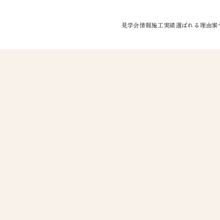
見学会情報
施工実績
選ばれる理由
家
モデルハウス見学会
水が綺麗なお家
完成見学会
空気が綺麗なお
家事のしやすい
大空間/大開口
個性を設計する
繰り返しに強い
防犯システム
オリジナルアロ