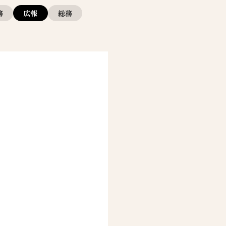
務
広報
総務